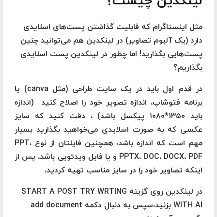
لینکدین چیست؟
مثل اینستاگرام که قابلیت گذاشتن پست‌های اسلایدی
دارد (یک آلبوم تصاویر)‌ در لینکدین هم می‌توانید چنین
پست‌هایی بگذارید! اما چطور در لینکدین پست اسلایدی
بگذاریم؟‌
در قدم اول باید در یک سایت طراحی (مثل canva) یا
برنامه فتوشاپ، اندازه تصویر خود را اصلاح کنید (اندازه
باید ۱۳۵۰*۱۰۸۰ پیکسل باشد) ‌،‌ دقت کنید که سایز
عکسی که به صورت اسلایدی می‌خواهید بگذارید بسیار
مهم است که اندازه باشد، همچنین فایلتان از نوع PPT،
PPTX، DOC، DOCX، PDF و یا فایل ویدئویی باشد، پس از
اینکه تصاویر خود را در سایز مناسب تهیه کردید،
در لینکدین روی گزینه START A POST TRY WRTING
WITH AI بزنید،سپس به دنبال دکمه add document