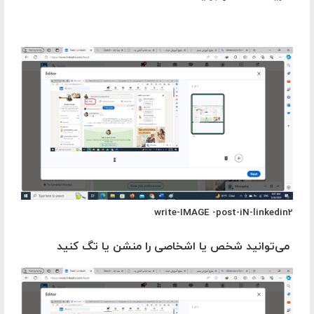
write-IMAGE -post-iN-linkedin2
می‌توانید شخص یا اشخاصی را منشن یا تگ کنید