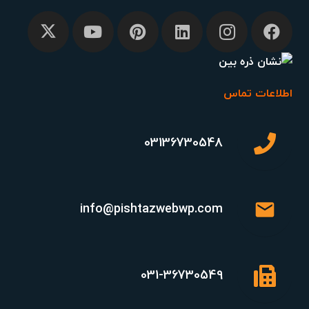
اطلاعات تماس
03136730548
mail
info@pishtazwebwp.com
031-36730549