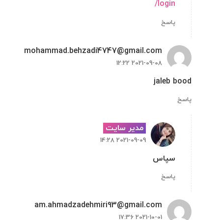
login/
پاسخ
mohammad.behzadi4747@gmail.com
2021-09-08 12:22
jaleb bood
پاسخ
مدیر سایت
2021-09-09 14:28
سپاس
پاسخ
am.ahmadzadehmiri93@gmail.com
2021-10-01 17:36