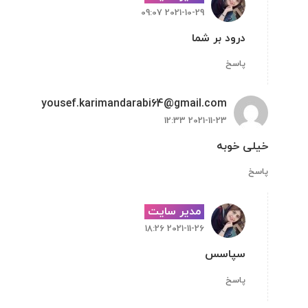
2021-10-29 09:07
درود بر شما
پاسخ
yousef.karimandarabi64@gmail.com
2021-11-23 12:33
خیلی خوبه
پاسخ
مدیر سایت
2021-11-26 18:26
سپاسس
پاسخ