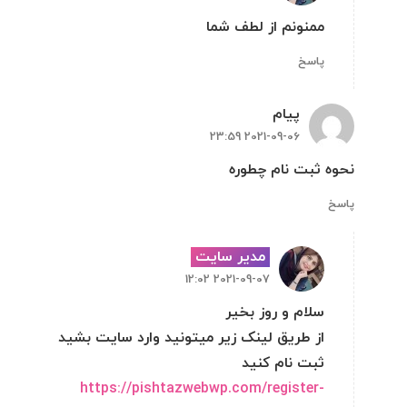
ممنونم از لطف شما
پاسخ
پیام
2021-09-06 23:59
نحوه ثبت نام چطوره
پاسخ
مدیر سایت
2021-09-07 12:02
سلام و روز بخیر
از طریق لینک زیر میتونید وارد سایت بشید
ثبت نام کنید
https://pishtazwebwp.com/register-