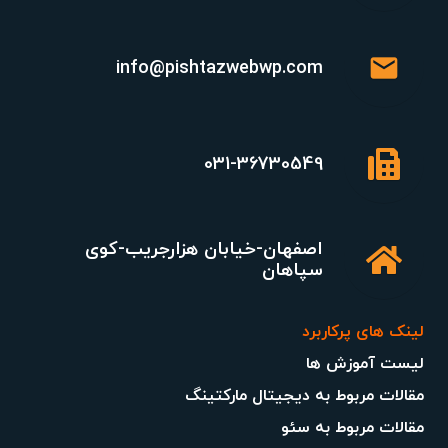
mail
info@pishtazwebwp.com
031-36730549
اصفهان-خیابان هزارجریب-کوی
سپاهان
لینک های پرکاربرد
لیست آموزش ها
مقالات مربوط به دیجیتال مارکتینگ
مقالات مربوط به سئو