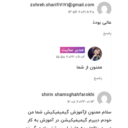
zohreh.sharifi7171@gmail.com
2021-11-28 13:54
عالی بودذ
پاسخ
مدیر سایت
2022-09-02 15:58
ممنون از شما
پاسخ
shirin shamsghahfarokhi
2023-01-13 12:08
سلام ممنون ازآموزش گیمیفیکیش شما من
خودم دبیرم گیمیفیکیشن در آموزش به کار