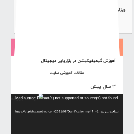
نمونه های گیمیفیکیشن
ویژگی های مهم گیمیفیکیشن که همان عناصر بازی است
نکات مهم در بازی سازی
آیا گیمیفیکیشن فقط برای برنده ها است؟
هزینه های گیمیفیکشن چقدر است؟
آموزش گیمیفیکیشن در بازاریابی دیجیتال
مقالات آموزشی سایت
3 سال پیش
نمایشگر
Media error: Format(s) not supported or source(s) not found
ویدیو
دریافت پرونده: https://dl.pishtazwebwp.com/2021/08/Gamification.mp4?_=1