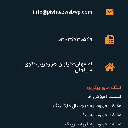
mail
info@pishtazwebwp.com
031-36730549
اصفهان-خیابان هزارجریب-کوی
سپاهان
لینک های پرکاربرد
لیست آموزش ها
مقالات مربوط به دیجیتال مارکتینگ
مقالات مربوط به سئو
مقالات مربوط به فریلنسرینگ