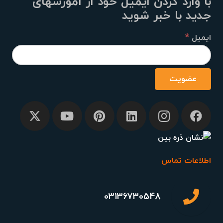
با وارد کردن ایمیل خود از اموزشهای
جدید با خبر شوید
*
ایمیل
اطلاعات تماس
03136730548