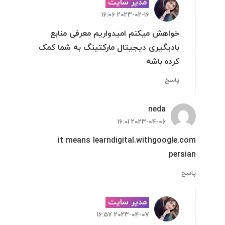
مدیر سایت
2023-02-16 16:06
خواهش میکنم امیدواریم معرفی منابع
بادیگیری دیجیتال مارکتینگ به شما کمک
کرده باشه
پاسخ
neda
2023-04-06 16:01
it means learndigital.withgoogle.com
persian
پاسخ
مدیر سایت
2023-04-07 16:57