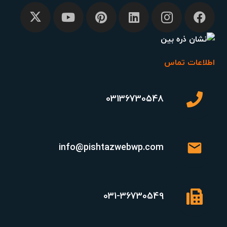
اطلاعات تماس
03136730548
mail
info@pishtazwebwp.com
031-36730549