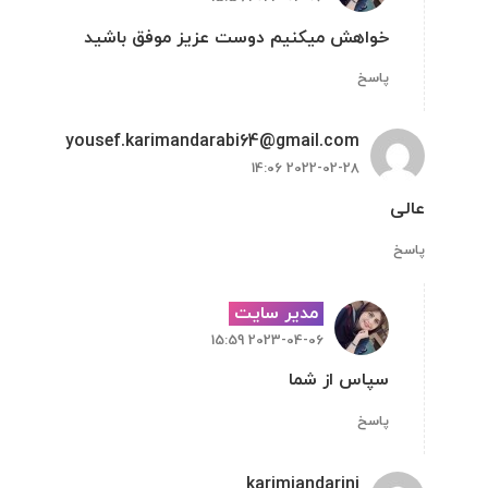
خواهش میکنیم دوست عزیز موفق باشید
پاسخ
yousef.karimandarabi64@gmail.com
2022-02-28 14:06
عالی
پاسخ
مدیر سایت
2023-04-06 15:59
سپاس از شما
پاسخ
karimiandarini