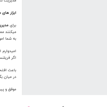
مدیریت کار
ابزار های 
برای
مدیری
میکنند ممک
به شما ام
امیدوارم ا
اگر فریلنس
باعث افتخ
در میان بگذ
موفق و پیر