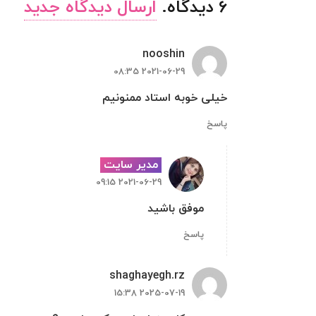
6
دیدگاه
.
ارسال دیدگاه جدید
nooshin
2021-06-29 08:35
خیلی خوبه استاد ممنونیم
پاسخ
مدیر سایت
2021-06-29 09:15
موفق باشید
پاسخ
shaghayegh.rz
2025-07-19 15:38