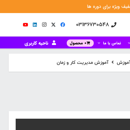
یف ویژه برای دوره ها
03136730548
ناحیه کاربری
تماس با ما
0 محصول
موزش
آموزش مدیریت کار و زمان