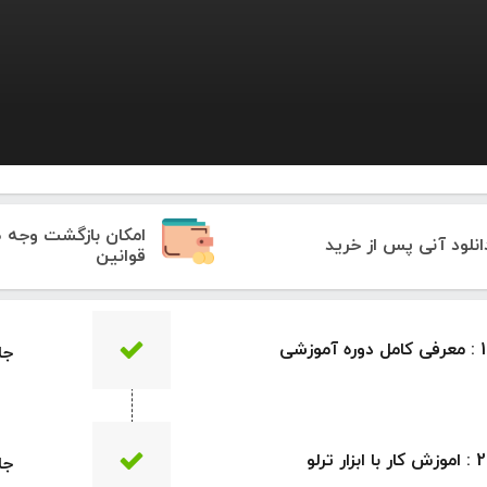
در این
امکان بازگشت وجه 
انلود آنی پس از خرید
قوانین
جلسه 11 : آ
جلسه 12 : آ