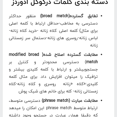
دسته بندی کلمات درگوگل ادوردز
تطابق گسترده(broad match)
منظور حداکثر
دسترسی به مخاطب-حداقل ارتباط با کلمه اصلی
برای مثال) کلمه اصلی :کلاه زنانه -خرید کلاه زنانه-
لباس زنانه-روسری های زنانه-دستمال سر زمستانی
زنانه
مطابقت گسترده اصلاح شده( modified broad
match
) دسترسی محدودتر و کنترل بر
جستجوبیشتر و ارتباط با کلمه کلیدی بیشتر و
ترافیک را میتوان افزایش داد. برای مثال کلمه
کلیدی:+کلاه +زنانه روسری و کلاه زنانه-کلاه
زمستانی زنانه- کله برای خانم های شیک پوش
مطابقت عبارت (phrase match)
دسترسی متوسط،
ارتباط متوسط phrase match این امکان را میدهد
که دقیقا همان عبارت در جستجو وجود داشته