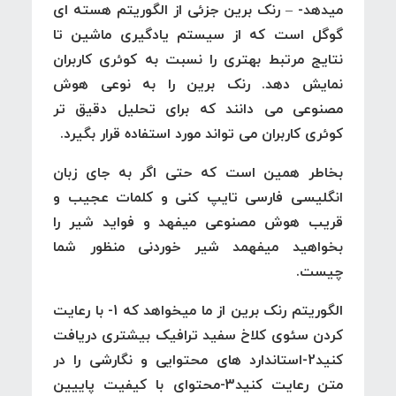
میدهد- – رنک برین جزئی از الگوریتم هسته ای
گوگل است که از سیستم یادگیری ماشین تا
نتایج مرتبط بهتری را نسبت به کوئری کاربران
نمایش دهد. رنک برین را به نوعی هوش
مصنوعی می دانند که برای تحلیل دقیق تر
کوئری کاربران می تواند مورد استفاده قرار بگیرد.
بخاطر همین است که حتی اگر به جای زبان
انگلیسی فارسی تایپ کنی و کلمات عجیب و
قریب هوش مصنوعی میفهد و فواید شیر را
بخواهید میفهمد شیر خوردنی منظور شما
چیست.
الگوریتم رنک برین از ما میخواهد که 1- با رعایت
کردن سئوی کلاخ سفید ترافیک بیشتری دریافت
کنید2-استاندارد های محتوایی و نگارشی را در
متن رعایت کنید3-محتوای با کیفیت پاییین