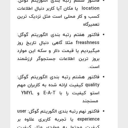
فاکتور ششم رتبه بندی الگوریتم گوگل:
location
یا مکان آیا کاربر دنبال اطلاعات
کسب و کار محلی است مثل نزدیک ترین
تعمیرگاه
فاکتور هفتم رتبه بندی الگوریتم گوگل:
freashness
مثلا گاهی دنبال تاریخ روز
میگیردیم یا قیمت دلار و سکه این موارد
بروز ترین اطلاعات جستجوگر ارزشمند
است.
فاکتور هشتم رتبه بندی الگوریتم گوگل:
quality
کیفیت ارائه شده به کاربران مهم
استو کیفیت را با E-A-T و YMYL
مسنجند
فاکتور نهم رتبه بندی الگوریتم گوگل: user
experience
یا تجربه کاربری علاوه بر
کیفیت محتوا به مواردی مثل کیفیت