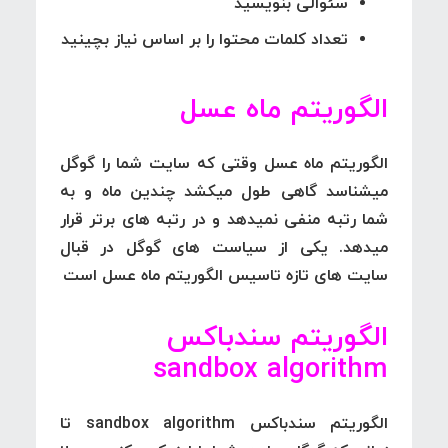
سئوالی بنویسید
تعداد کلمات محتوا را بر اساس نیاز بچینید
الگوریتم ماه عسل
الگوریتم ماه عسل
وقتی که سایت شما را گوگل
میشناسد گاهی طول میکشد چندین ماه و به
شما رتبه منفی نمیدهد و در رتبه های برتر قرار
میدهد. یکی از سیاست های گوگل در قبال
سایت های تازه تاسیس الگوریتم ماه عسل است
الگوریتم سندباکس
sandbox algorithm
الگوریتم سندباکس sandbox algorithm
تا