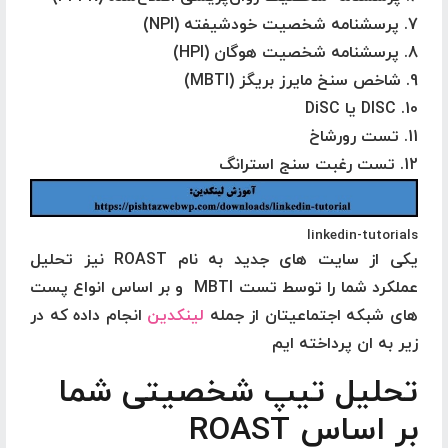
7. پرسشنامه شخصیت خودشیفته (NPI)
8. پرسشنامه شخصیت هوگان (HPI)
9. شاخص سنخ مایرز بریگز (MBTI)
10. DISC یا DiSC
11. تست رورشاخ
12. تست رغبت سنج استرانگ
linkedin-tutorials
یکی از سایت های جدید به نام ROAST نیز تحلیل
عملکرد شما را توسط تست MBTI و بر اساس انواع پست
های شبکه اجتماعیتان از جمله
لینکدین
انجام داده که در
زیر به ان پرداخته ایم
تحلیل تیپ شخصیتی شما
بر اساس
ROAST