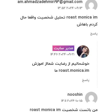
am.ahmadzadehmiri93@gmail.com
2024-09-13 13:52
roast monica im تحلیل شخصیت واقعا حال
کردم باهاش
پاسخ
مدیر سایت
2024-09-21 14:46
خوشحالیم از رضایت شمااز اموزش
roast.monica.im ما
پاسخ
nooshin
2024-10-15 14:11
من باتست شخصیت roast monica im