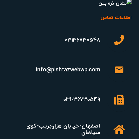
اطلاعات تماس
03136730548
mail
info@pishtazwebwp.com
031-36730549
اصفهان-خیابان هزارجریب-کوی
سپاهان