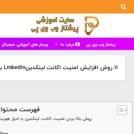
پیشتاز وب وی پی
درباره ما
وبینار های آموزشی دیجیتال م
11 روش افزایش امنیت اکانت لینکدینLinkedIn با احراز هویت لینکدین❣
فهرست محتوای
11 روش بالا بردن امنیت اکانت لینکدین با احراز هویت لینکدین:
سوال