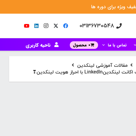
یف ویژه برای دوره ها
03136730548
ناحیه کاربری
تماس با ما
0 محصول
مقالات آموزشی لینکدین