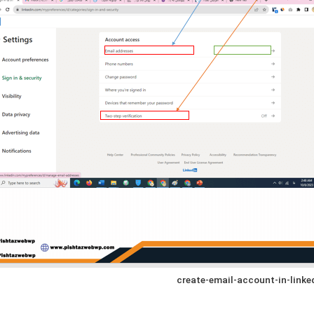
create-email-account-in-linke