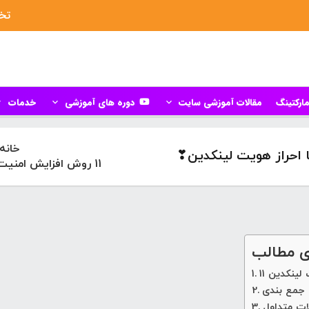
تخف
ارکتینگ
مقالات آموزشی سایت
دوره های آموزشی
خدمات
خانه
11 روش افزایش امنیت اکانت لینکدینLinkedIn با احراز هویت لینکدین❣
 مطالب
جمع بندی
ات متداول