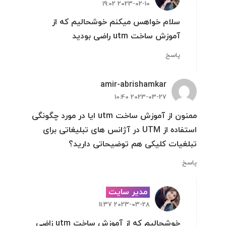
2023-02-10 19:02
سلام خواهس میکنم خوشحالیم که از
آموزش ساخت utm راضی بودید
پاسخ
amir-abrishamkar
2023-03-27 10:40
ممنون از آموزش ساخت utm ایا در مورد چگونگی
استفاده از UTM در آژانس های تبلیغاتی برای
تبلغیات کلیکی هم توضیحاتی دارید؟
پاسخ
مدیر سایت
2023-03-28 11:37
خوشحالیم که از آموزش ساخت utm زاضی