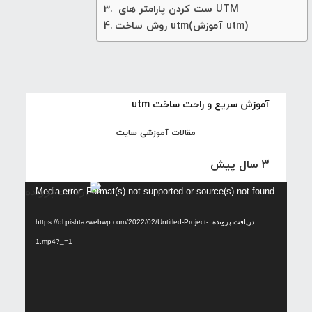
ست کردن پارامتر های UTM
روش ساخت utm(آموزش utm)
آموزش سریع و راحت ساخت utm
مقالات آموزشی سایت
3 سال پیش
نمایشگر
Media error: Format(s) not supported or source(s) not found
ویدیو
دریافت پرونده: https://dl.pishtazwebwp.com/2022/02/Untitled-Project-
1.mp4?_=1