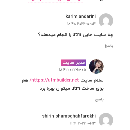
karimiandarini
2022-10-03 18:48
چه سایت هایی utm را انجام میدهند؟
پاسخ
مدیر سایت
2022-10-05 18:41
سلام سایت
https://utmbuilder.net/
هم
برای ساخت utm میتوان بهره برد
پاسخ
shirin shamsghahfarokhi
2023-01-13 12:14