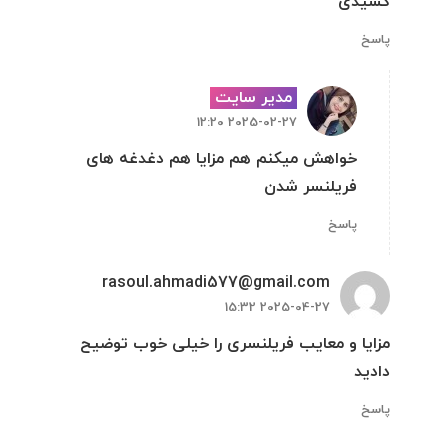
کشیدی
پاسخ
مدیر سایت
2025-02-27 12:20
خواهش میکنم هم مزایا هم دغدغه های
فریلنسر شدن
پاسخ
rasoul.ahmadi577@gmail.com
2025-04-27 15:32
مزایا و معایب فریلنسری را خیلی خوب توضیح
دادید
پاسخ