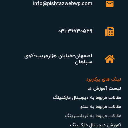
mail
info@pishtazwebwp.com
031-36730549
اصفهان-خیابان هزارجریب-کوی
سپاهان
لینک های پرکاربرد
لیست آموزش ها
مقالات مربوط به دیجیتال مارکتینگ
مقالات مربوط به سئو
مقالات مربوط به فریلنسرینگ
آموزش دیجیتال مارکتینگ