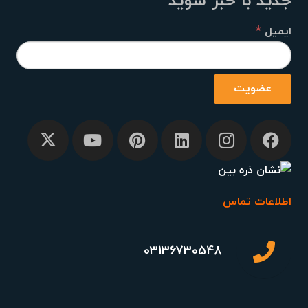
جدید با خبر شوید
*
ایمیل
اطلاعات تماس
03136730548