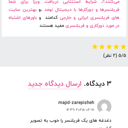
می‌کنند؟
،
شرایط استثنایی دریافت ویزا برای شما
فریلنسرها و دورکارها با دیجیتال نومد
،و
بهترین سایت
های فریلنسری ایرانی و خارجی
کدامند و
باورهای اشتباه
در مورد دورکاری و فریلنسری
مفید هستند
5/5
(2 نظر)
3
دیدگاه
.
ارسال دیدگاه جدید
majid-zarepisheh
2025-02-16 12:36
دغدغه های یک فریلنسر را خوب به تصویر