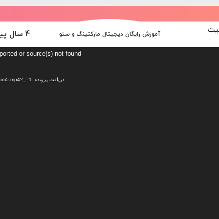
نیت
4 سال پیش
آموزش رایگان دیجیتال مارکتینگ و سئو
ported or source(s) not found
دریافت پرونده: https://dl.pishtazwebwp.com/2021/04/am5.mp4?_=1