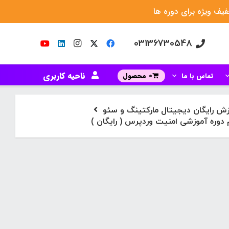
یف ویژه برای دوره ها
03136730548
ناحیه کاربری
تماس با ما
0 محصول
ش رایگان دیجیتال مارکتینگ و سئو
دوره آموزشی امنیت وردپرس ( رایگان )