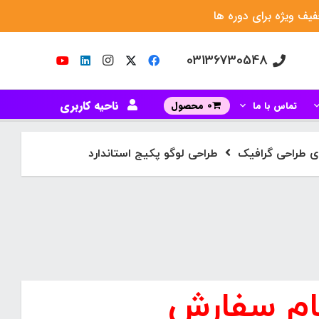
یف ویژه برای دوره ها
03136730548
ناحیه کاربری
تماس با ما
0 محصول
ای طراحی گرافیک
طراحی لوگو پکیج استاندارد
ام سفارش