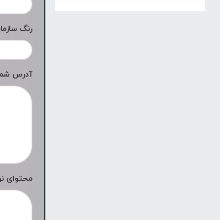
رنگ سازما
آدرس شما
محتوای نو