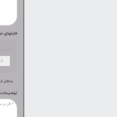
فایلهای م
فایل ه
ان
حداکثر اندازه
توضیحات 