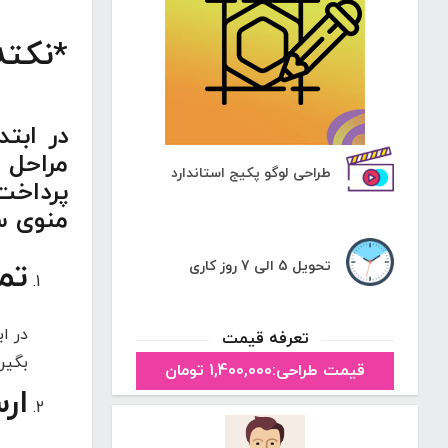
*نکته
در ابت
مراحل 
طراحی لوگو پکیج استاندارد
پرداخت
منوی سا
تم
تحویل 5 الی 7 روز کاری
در ا
تعرفه قیمت
بگیری
قیمت طراحی:1,400,000 تومان
ار