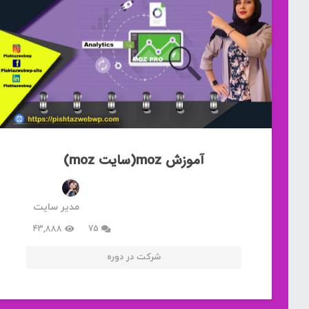
آموزش moz(سایت moz)
مدیر سایت
دیدگاه
43,888
75
شرکت در دوره