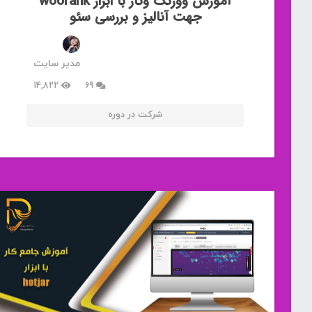
آموزش وورنک وکار با ابزار woorank
جهت آنالیز و بررسی سئو
مدیر سایت
دیدگاه
14,822
69
شرکت در دوره