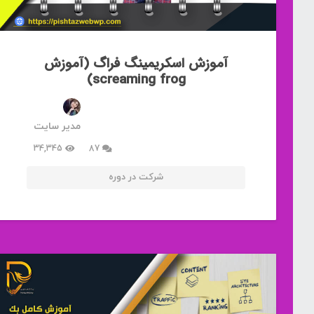
آموزش اسکریمینگ فراگ (آموزش
screaming frog)
مدیر سایت
دیدگاه
34,345
87
شرکت در دوره