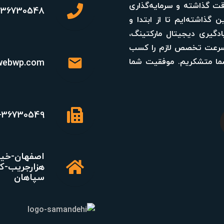
وقت گذاشته و سرمایه‌گذاری
136730548
 گذاشته‌ایم تا از ابتدا و
ادگیری دیجیتال مارکتینگ،
به‌سرعت تخصص لازم را کسب
mail
 شما متشکریم. موفقیت شما
webwp.com
-36730549
اصفهان-خیا
هزارجریب-ک
سپاهان