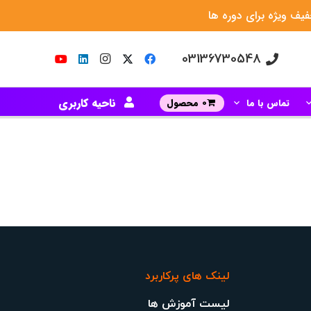
یف ویژه برای دوره ها
03136730548
ناحیه کاربری
تماس با ما
0 محصول
لینک های پرکاربرد
لیست آموزش ها